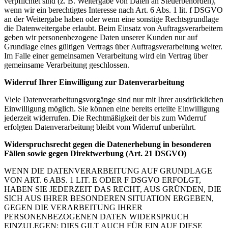
verpflichtet sind (z. B. Weitergabe von Daten an Steuerbehörden),
wenn wir ein berechtigtes Interesse nach Art. 6 Abs. 1 lit. f DSGVO
an der Weitergabe haben oder wenn eine sonstige Rechtsgrundlage
die Datenweitergabe erlaubt. Beim Einsatz von Auftragsverarbeitern
geben wir personenbezogene Daten unserer Kunden nur auf
Grundlage eines gültigen Vertrags über Auftragsverarbeitung weiter.
Im Falle einer gemeinsamen Verarbeitung wird ein Vertrag über
gemeinsame Verarbeitung geschlossen.
Widerruf Ihrer Einwilligung zur Datenverarbeitung
Viele Datenverarbeitungsvorgänge sind nur mit Ihrer ausdrücklichen
Einwilligung möglich. Sie können eine bereits erteilte Einwilligung
jederzeit widerrufen. Die Rechtmäßigkeit der bis zum Widerruf
erfolgten Datenverarbeitung bleibt vom Widerruf unberührt.
Widerspruchsrecht gegen die Datenerhebung in besonderen
Fällen sowie gegen Direktwerbung (Art. 21 DSGVO)
WENN DIE DATENVERARBEITUNG AUF GRUNDLAGE
VON ART. 6 ABS. 1 LIT. E ODER F DSGVO ERFOLGT,
HABEN SIE JEDERZEIT DAS RECHT, AUS GRÜNDEN, DIE
SICH AUS IHRER BESONDEREN SITUATION ERGEBEN,
GEGEN DIE VERARBEITUNG IHRER
PERSONENBEZOGENEN DATEN WIDERSPRUCH
EINZULEGEN; DIES GILT AUCH FÜR EIN AUF DIESE