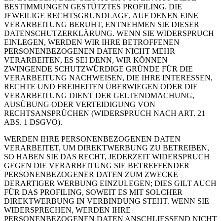
BESTIMMUNGEN GESTÜTZTES PROFILING. DIE
JEWEILIGE RECHTSGRUNDLAGE, AUF DENEN EINE
VERARBEITUNG BERUHT, ENTNEHMEN SIE DIESER
DATENSCHUTZERKLÄRUNG. WENN SIE WIDERSPRUCH
EINLEGEN, WERDEN WIR IHRE BETROFFENEN
PERSONENBEZOGENEN DATEN NICHT MEHR
VERARBEITEN, ES SEI DENN, WIR KÖNNEN
ZWINGENDE SCHUTZWÜRDIGE GRÜNDE FÜR DIE
VERARBEITUNG NACHWEISEN, DIE IHRE INTERESSEN,
RECHTE UND FREIHEITEN ÜBERWIEGEN ODER DIE
VERARBEITUNG DIENT DER GELTENDMACHUNG,
AUSÜBUNG ODER VERTEIDIGUNG VON
RECHTSANSPRÜCHEN (WIDERSPRUCH NACH ART. 21
ABS. 1 DSGVO).
WERDEN IHRE PERSONENBEZOGENEN DATEN
VERARBEITET, UM DIREKTWERBUNG ZU BETREIBEN,
SO HABEN SIE DAS RECHT, JEDERZEIT WIDERSPRUCH
GEGEN DIE VERARBEITUNG SIE BETREFFENDER
PERSONENBEZOGENER DATEN ZUM ZWECKE
DERARTIGER WERBUNG EINZULEGEN; DIES GILT AUCH
FÜR DAS PROFILING, SOWEIT ES MIT SOLCHER
DIREKTWERBUNG IN VERBINDUNG STEHT. WENN SIE
WIDERSPRECHEN, WERDEN IHRE
PERSONENBEZOGENEN DATEN ANSCHLIESSEND NICHT